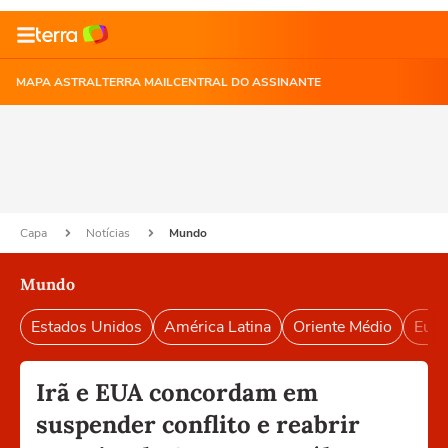
MAPA ASTRAL
TERRA MAIL
CENTRAL DO ASSINANTE
Capa
Notícias
Mundo
Mundo
Estados Unidos
América Latina
Oriente Médio
Euro
Irã e EUA concordam em
suspender conflito e reabrir