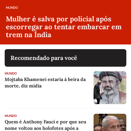
MUNDO
Mulher é salva por policial após
escorregar ao tentar embarcar em
trem na Índia
Recomendado para você
MUNDO
Mojtaba Khamenei estaria à beira da
morte, diz mídia
MUNDO
Quem é Anthony Fauci e por que seu
nome voltou aos holofotes após a