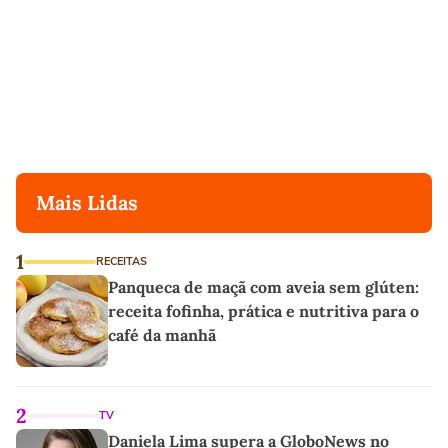
Mais Lidas
1
RECEITAS
Panqueca de maçã com aveia sem glúten:
receita fofinha, prática e nutritiva para o
café da manhã
2
TV
Daniela Lima supera a GloboNews no