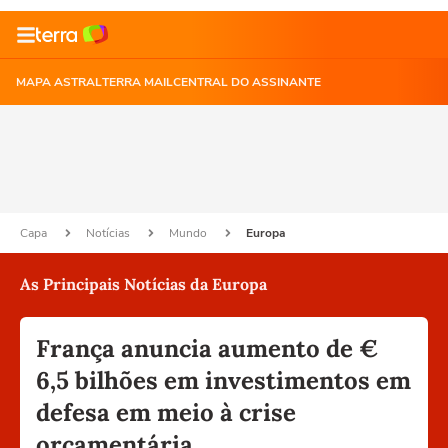
MAPA ASTRAL
TERRA MAIL
CENTRAL DO ASSINANTE
Capa
Notícias
Mundo
Europa
As Principais Notícias da Europa
França anuncia aumento de €
6,5 bilhões em investimentos em
defesa em meio à crise
orçamentária