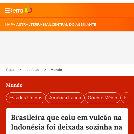
MAPA ASTRAL
TERRA MAIL
CENTRAL DO ASSINANTE
Capa
Notícias
Mundo
Mundo
Estados Unidos
América Latina
Oriente Médio
Euro
Brasileira que caiu em vulcão na
Indonésia foi deixada sozinha na