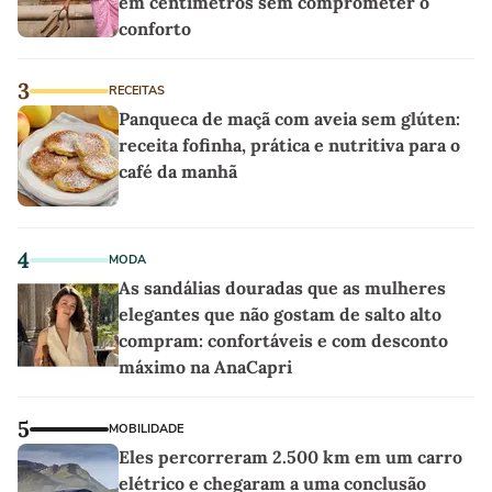
em centímetros sem comprometer o
conforto
3
RECEITAS
Panqueca de maçã com aveia sem glúten:
receita fofinha, prática e nutritiva para o
café da manhã
4
MODA
As sandálias douradas que as mulheres
elegantes que não gostam de salto alto
compram: confortáveis e com desconto
máximo na AnaCapri
5
MOBILIDADE
Eles percorreram 2.500 km em um carro
elétrico e chegaram a uma conclusão