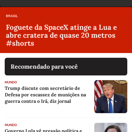
BRASIL
Foguete da SpaceX atinge a Lua e
abre cratera de quase 20 metros
#shorts
Recomendado para você
MUNDO
Trump discute com secretário de
Defesa por escassez de munições na
guerra contra o Irã, diz jornal
MUNDO
Governo Lula vê pressão política e