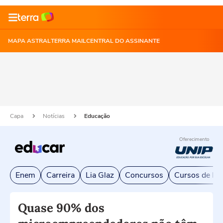
MAPA ASTRAL
TERRA MAIL
CENTRAL DO ASSINANTE
Capa
Notícias
Educação
Oferecimento
Enem
Carreira
Lia Glaz
Concursos
Cursos de Exc
Quase 90% dos