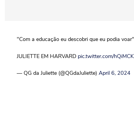
''Com a educação eu descobri que eu podia voar'
JULIETTE EM HARVARD
pic.twitter.com/hQiMC
— QG da Juliette (@QGdaJuliette)
April 6, 2024