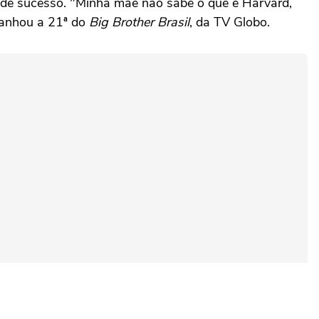
ra de sucesso. "Minha mãe não sabe o que é Harvard,
 ganhou a 21ª do
Big Brother Brasil
, da TV Globo.