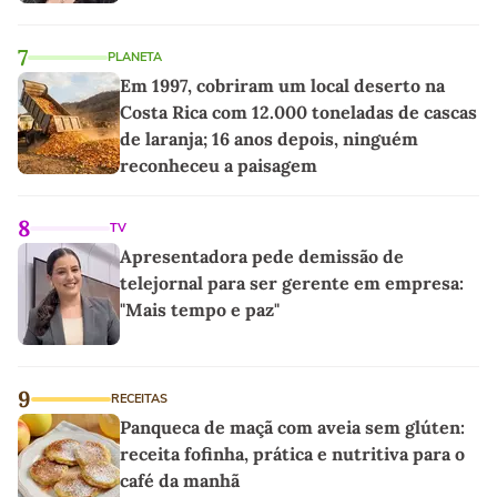
7
PLANETA
Em 1997, cobriram um local deserto na
Costa Rica com 12.000 toneladas de cascas
de laranja; 16 anos depois, ninguém
reconheceu a paisagem
8
TV
Apresentadora pede demissão de
telejornal para ser gerente em empresa:
"Mais tempo e paz"
9
RECEITAS
Panqueca de maçã com aveia sem glúten:
receita fofinha, prática e nutritiva para o
café da manhã