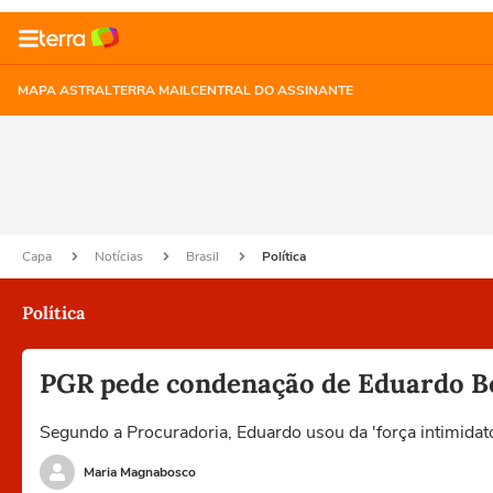
MAPA ASTRAL
TERRA MAIL
CENTRAL DO ASSINANTE
Capa
Notícias
Brasil
Política
Política
PGR pede condenação de Eduardo Bo
Segundo a Procuradoria, Eduardo usou da 'força intimidató
Maria Magnabosco