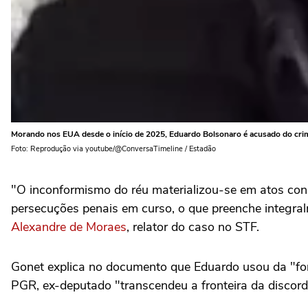
Morando nos EUA desde o início de 2025, Eduardo Bolsonaro é acusado do cri
Foto: Reprodução via youtube/@ConversaTimeline / Estadão
"O inconformismo do réu materializou-se em atos concr
persecuções penais em curso, o que preenche integral
Alexandre de Moraes
, relator do caso no STF.
Gonet explica no documento que Eduardo usou da "forç
PGR, ex-deputado "transcendeu a fronteira da discord