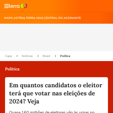
MAPA ASTRAL
TERRA MAIL
CENTRAL DO ASSINANTE
Capa
Notícias
Brasil
Política
Política
Em quantos candidatos o eleitor
terá que votar nas eleições de
2024? Veja
Quase 160 milhões de eleitores vão às urnas no