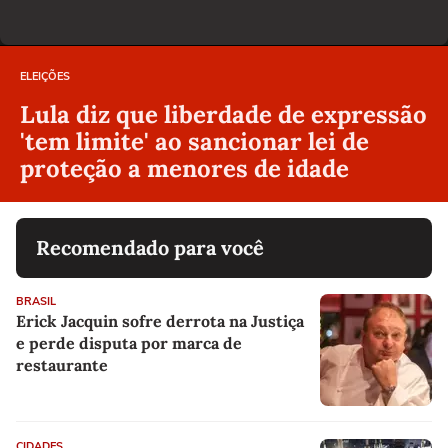
ELEIÇÕES
Lula diz que liberdade de expressão
'tem limite' ao sancionar lei de
proteção a menores de idade
Recomendado para você
BRASIL
Erick Jacquin sofre derrota na Justiça
e perde disputa por marca de
restaurante
CIDADES