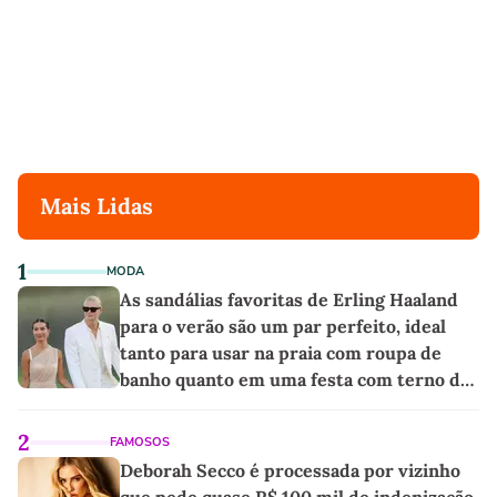
Mais Lidas
1
MODA
As sandálias favoritas de Erling Haaland
para o verão são um par perfeito, ideal
tanto para usar na praia com roupa de
banho quanto em uma festa com terno de
linho
2
FAMOSOS
Deborah Secco é processada por vizinho
que pede quase R$ 100 mil de indenização