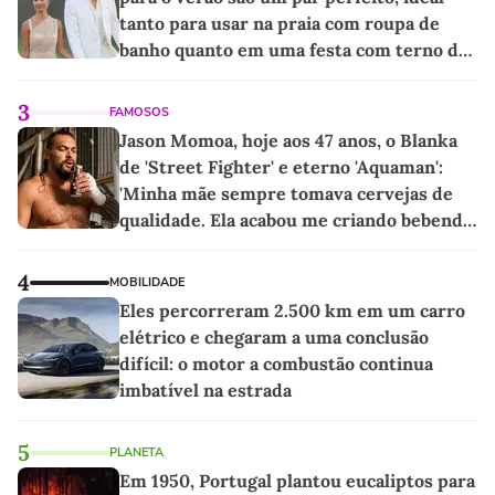
tanto para usar na praia com roupa de
banho quanto em uma festa com terno de
linho
3
FAMOSOS
Jason Momoa, hoje aos 47 anos, o Blanka
de 'Street Fighter' e eterno 'Aquaman':
'Minha mãe sempre tomava cervejas de
qualidade. Ela acabou me criando bebendo
as melhores'
4
MOBILIDADE
Eles percorreram 2.500 km em um carro
elétrico e chegaram a uma conclusão
difícil: o motor a combustão continua
imbatível na estrada
5
PLANETA
Em 1950, Portugal plantou eucaliptos para