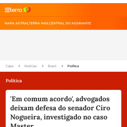
MAPA ASTRAL
TERRA MAIL
CENTRAL DO ASSINANTE
Capa
Notícias
Brasil
Política
Política
'Em comum acordo', advogados
deixam defesa do senador Ciro
Nogueira, investigado no caso
Master