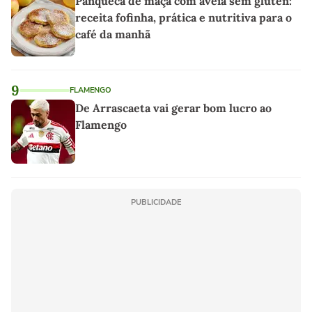
Panqueca de maçã com aveia sem glúten:
receita fofinha, prática e nutritiva para o
café da manhã
9
FLAMENGO
De Arrascaeta vai gerar bom lucro ao
Flamengo
PUBLICIDADE