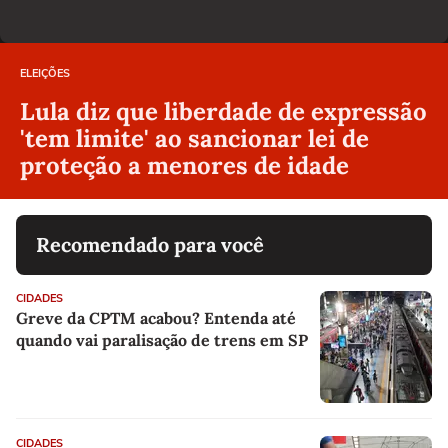
ELEIÇÕES
Lula diz que liberdade de expressão
'tem limite' ao sancionar lei de
proteção a menores de idade
Recomendado para você
CIDADES
Greve da CPTM acabou? Entenda até
quando vai paralisação de trens em SP
CIDADES