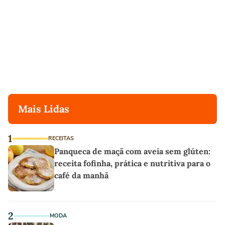
Mais Lidas
1
RECEITAS
Panqueca de maçã com aveia sem glúten:
receita fofinha, prática e nutritiva para o
café da manhã
2
MODA