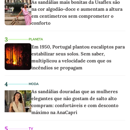
As sandálias mais bonitas da Usaflex são
na cor algodão-doce e aumentam a altura
em centímetros sem comprometer o
conforto
3
PLANETA
Em 1950, Portugal plantou eucaliptos para
estabilizar seus solos. Sem saber,
multiplicou a velocidade com que os
incêndios se propagam
4
MODA
As sandálias douradas que as mulheres
elegantes que não gostam de salto alto
compram: confortáveis e com desconto
máximo na AnaCapri
5
TV