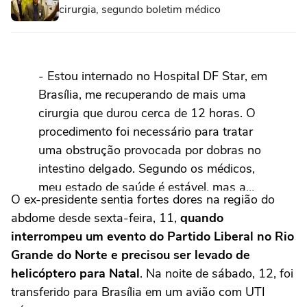
cirurgia, segundo boletim médico
- Estou internado no Hospital DF Star, em
Brasília, me recuperando de mais uma
cirurgia que durou cerca de 12 horas. O
procedimento foi necessário para tratar
uma obstrução provocada por dobras no
intestino delgado. Segundo os médicos,
meu estado de saúde é estável, mas a…
O ex-presidente sentia fortes dores na região do
pic.twitter.com/lFvDKyeDeE
abdome desde sexta-feira, 11,
quando
interrompeu um evento do Partido Liberal no Rio
— Jair M. Bolsonaro (@jairbolsonaro)
Grande do Norte e precisou ser levado de
April 14, 2025
helicóptero para Natal
. Na noite de sábado, 12, foi
transferido para Brasília em um avião com UTI