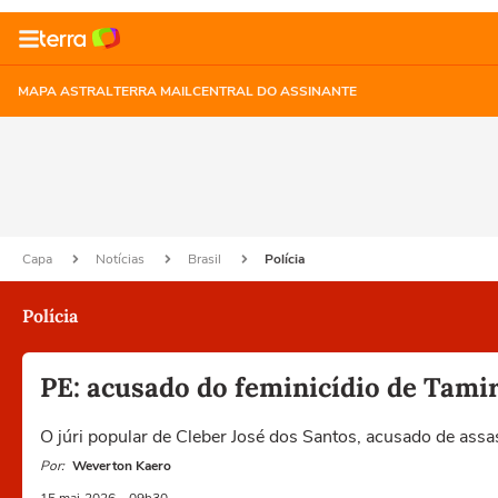
MAPA ASTRAL
TERRA MAIL
CENTRAL DO ASSINANTE
Capa
Notícias
Brasil
Polícia
Polícia
PE: acusado do feminicídio de Tamire
O júri popular de Cleber José dos Santos, acusado de ass
Por:
Weverton Kaero