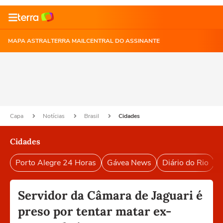
MAPA ASTRAL
TERRA MAIL
CENTRAL DO ASSINANTE
Capa
Notícias
Brasil
Cidades
Cidades
Porto Alegre 24 Horas
Gávea News
Diário do Rio
P
Servidor da Câmara de Jaguari é
preso por tentar matar ex-