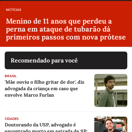
NOTÍCIAS
Menino de 11 anos que perdeu a
perna em ataque de tubarão dá
primeiros passos com nova prótese
Recomendado para você
BRASIL
'Mãe ouviu o filho gritar de dor', diz
advogada da criança em caso que
envolve Marco Furlan
CIDADES
Doutorando da USP, advogado é
encontrado morto em estrada de SP;