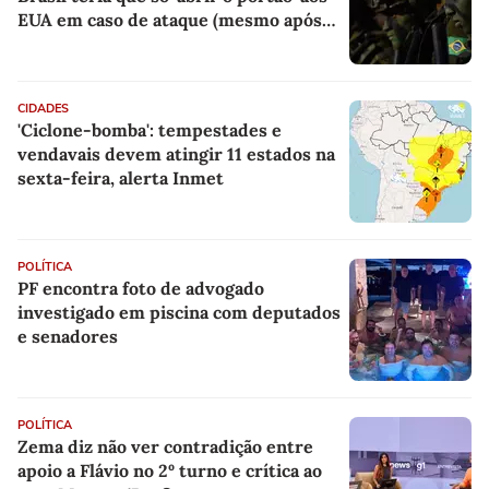
EUA em caso de ataque (mesmo após
alta de 13% nos gastos militares)
CIDADES
'Ciclone-bomba': tempestades e
vendavais devem atingir 11 estados na
sexta-feira, alerta Inmet
POLÍTICA
PF encontra foto de advogado
investigado em piscina com deputados
e senadores
POLÍTICA
Zema diz não ver contradição entre
apoio a Flávio no 2º turno e crítica ao