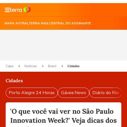
MAPA ASTRAL
TERRA MAIL
CENTRAL DO ASSINANTE
Capa
Notícias
Brasil
Cidades
Cidades
Porto Alegre 24 Horas
Gávea News
Diário do Rio
P
'O que você vai ver no São Paulo
Innovation Week?' Veja dicas dos