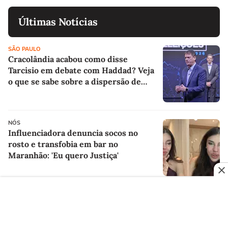
Últimas Notícias
SÃO PAULO
Cracolândia acabou como disse
Tarcisio em debate com Haddad? Veja
o que se sabe sobre a dispersão de
usuários no centro de SP
NÓS
Influenciadora denuncia socos no
rosto e transfobia em bar no
Maranhão: 'Eu quero Justiça'
CIDADES
Familiares de colombianas mortas em
acidente de helicóptero no Rio