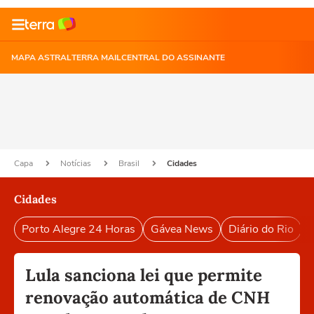
MAPA ASTRAL
TERRA MAIL
CENTRAL DO ASSINANTE
Capa
Notícias
Brasil
Cidades
Cidades
Porto Alegre 24 Horas
Gávea News
Diário do Rio
P
Lula sanciona lei que permite
renovação automática de CNH