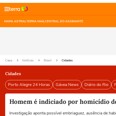
MAPA ASTRAL
TERRA MAIL
CENTRAL DO ASSINANTE
Capa
Notícias
Brasil
Cidades
Cidades
Porto Alegre 24 Horas
Gávea News
Diário do Rio
P
Homem é indiciado por homicídio d
Investigação aponta possível embriaguez, ausência de hab