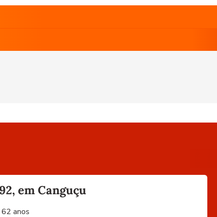
392, em Canguçu
e 62 anos