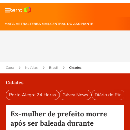
MAPA ASTRAL
TERRA MAIL
CENTRAL DO ASSINANTE
Capa
Notícias
Brasil
Cidades
Cidades
Porto Alegre 24 Horas
Gávea News
Diário do Rio
P
Ex-mulher de prefeito morre
após ser baleada durante