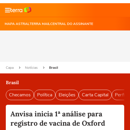
MAPA ASTRAL
TERRA MAIL
CENTRAL DO ASSINANTE
Capa
Notícias
Brasil
Brasil
Checamos
Política
Eleições
Carta Capital
Perfil B
Anvisa inicia 1ª análise para
registro de vacina de Oxford