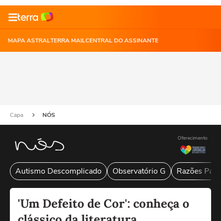
MAPA ASTRAL
TERRA MAIL
CENTRAL DO ASSINANTE
Capa
NÓS
Oferecimento
Autismo Descomplicado
Observatório G
Razões Para
'Um Defeito de Cor': conheça o
clássico da literatura