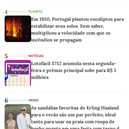
4
PLANETA
Em 1950, Portugal plantou eucaliptos para
estabilizar seus solos. Sem saber,
multiplicou a velocidade com que os
incêndios se propagam
5
NOTÍCIAS
Lotofácil 3752 acumula nesta segunda-
feira e prêmio principal sobe para R$ 5
milhões
6
MODA
As sandálias favoritas de Erling Haaland
para o verão são um par perfeito, ideal
tanto para usar na praia com roupa de
banho quanto em uma festa com terno de