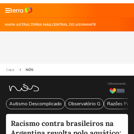
MAPA ASTRAL
TERRA MAIL
CENTRAL DO ASSINANTE
Capa
NÓS
Oferecimento
Autismo Descomplicado
Observatório G
Razões Para
Racismo contra brasileiros na
Argentina revolta polo aquático: