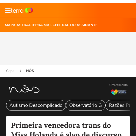
MAPA ASTRAL
TERRA MAIL
CENTRAL DO ASSINANTE
Capa
NÓS
Oferecimento
Autismo Descomplicado
Observatório G
Razões Para
Primeira vencedora trans do
Miss Holanda é alvo de discurso