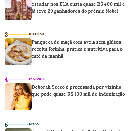
estudar nos EUA custa quase R$ 400 mil e
já teve 29 ganhadores do prêmio Nobel
3
RECEITAS
Panqueca de maçã com aveia sem glúten:
receita fofinha, prática e nutritiva para o
café da manhã
4
FAMOSOS
Deborah Secco é processada por vizinho
que pede quase R$ 100 mil de indenização
5
MODA