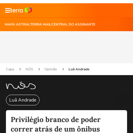
MAPA ASTRAL
TERRA MAIL
CENTRAL DO ASSINANTE
Capa
NÓS
Opinião
Luã Andrade
Luã Andrade
Privilégio branco de poder
correr atrás de um ônibus