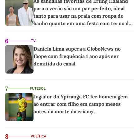
As sandálias favoritas de Erling Haaland
para o verão são um par perfeito, ideal
tanto para usar na praia com roupa de
banho quanto em uma festa com terno de
linho
6
TV
Daniela Lima supera a GloboNews no
Ibope com frequência 1 ano após ser
demitida do canal
7
FUTEBOL
Jogador do Ypiranga FC fez homenagem
ao entrar com filho em campo meses
antes da morte da criança
8
POLÍTICA