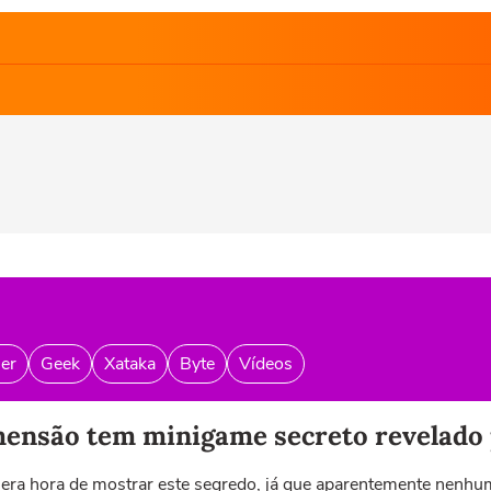
er
Geek
Xataka
Byte
Vídeos
ensão tem minigame secreto revelado 
 era hora de mostrar este segredo, já que aparentemente nenhu