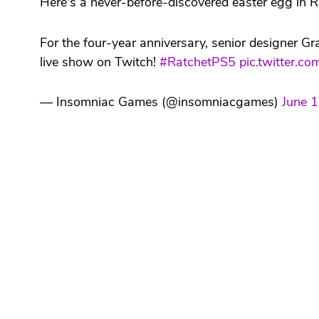
Here's a never-before-discovered easter egg in Ra
For the four-year anniversary, senior designer 
live show on Twitch!
#RatchetPS5
pic.twitter.c
— Insomniac Games (@insomniacgames)
June 