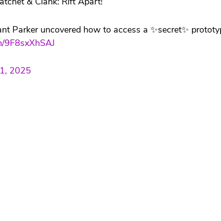
tchet & Clank: Rift Apart!
Grant Parker uncovered how to access a ✨secret✨ protot
om/9F8sxXhSAJ
11, 2025