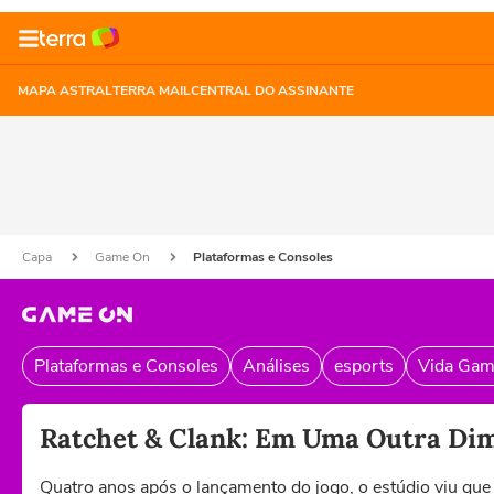
MAPA ASTRAL
TERRA MAIL
CENTRAL DO ASSINANTE
Capa
Game On
Plataformas e Consoles
Plataformas e Consoles
Análises
esports
Vida Gam
Ratchet & Clank: Em Uma Outra Dim
Quatro anos após o lançamento do jogo, o estúdio viu que