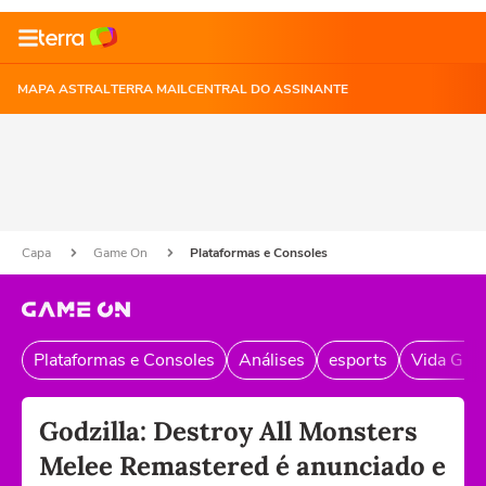
MAPA ASTRAL
TERRA MAIL
CENTRAL DO ASSINANTE
Capa
Game On
Plataformas e Consoles
Plataformas e Consoles
Análises
esports
Vida Gam
Godzilla: Destroy All Monsters
Melee Remastered é anunciado e