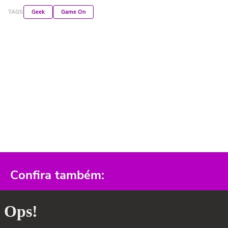
TAGS
Geek
Game On
Confira também: