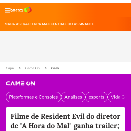
MAPA ASTRAL
TERRA MAIL
CENTRAL DO ASSINANTE
Capa
Game On
Geek
Plataformas e Consoles
Análises
esports
Vida Gam
Filme de Resident Evil do diretor
de "A Hora do Mal" ganha trailer;