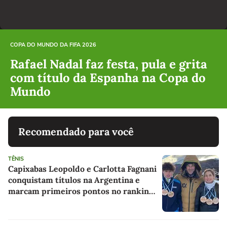
COPA DO MUNDO DA FIFA 2026
Rafael Nadal faz festa, pula e grita
com título da Espanha na Copa do
Mundo
Recomendado para você
TÊNIS
Capixabas Leopoldo e Carlotta Fagnani
conquistam títulos na Argentina e
marcam primeiros pontos no ranking
profissional