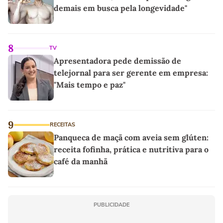
demais em busca pela longevidade"
8
TV
Apresentadora pede demissão de
telejornal para ser gerente em empresa:
"Mais tempo e paz"
9
RECEITAS
Panqueca de maçã com aveia sem glúten:
receita fofinha, prática e nutritiva para o
café da manhã
PUBLICIDADE