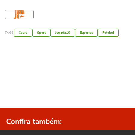
TAGS
Ceará
Sport
Jogada10
Esportes
Futebol
Confira também: