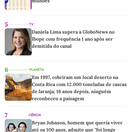
milhões
5
TV
Daniela Lima supera a GloboNews no
Ibope com frequência 1 ano após ser
demitida do canal
6
PLANETA
Em 1997, cobriram um local deserto na
Costa Rica com 12.000 toneladas de cascas
de laranja; 16 anos depois, ninguém
reconheceu a paisagem
7
CIÊNCIA
Bryan Johnson, homem que queria viver
até os 100 anos, admite que "foi longe