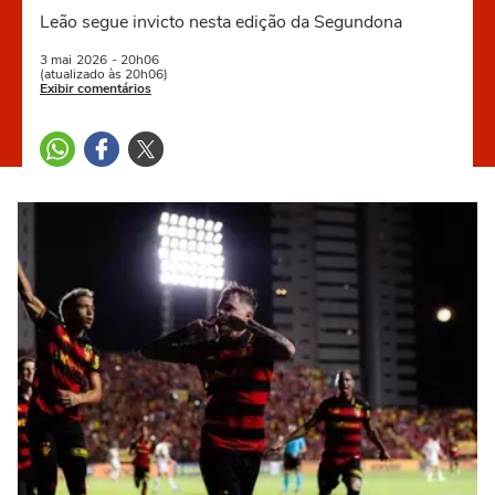
Leão segue invicto nesta edição da Segundona
3 mai
2026
- 20h06
(atualizado às 20h06)
Exibir comentários