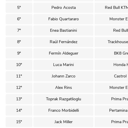
5º
Pedro Acosta
Red Bull KT
6º
Fabio Quartararo
Monster E
7º
Enea Bastianini
Red Bul
8º
Raúl Fernández
Trackhous
9º
Fermín Aldeguer
BK8 Gre
10º
Luca Marini
Honda H
11º
Johann Zarco
Castrol
12º
Alex Rins
Monster E
13º
Toprak Razgatlioglu
Prima Pr
14º
Franco Morbidelli
Pertamina
15º
Jack Miller
Prima Pr