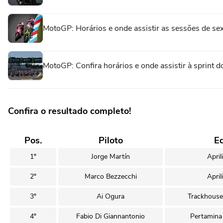
MotoGP: Horários e onde assistir as sessões de se
MotoGP: Confira horários e onde assistir à sprin
Confira o resultado completo!
Pos.
Piloto
E
1º
Jorge Martín
April
2º
Marco Bezzecchi
April
3º
Ai Ogura
Trackhous
4º
Fabio Di Giannantonio
Pertamina