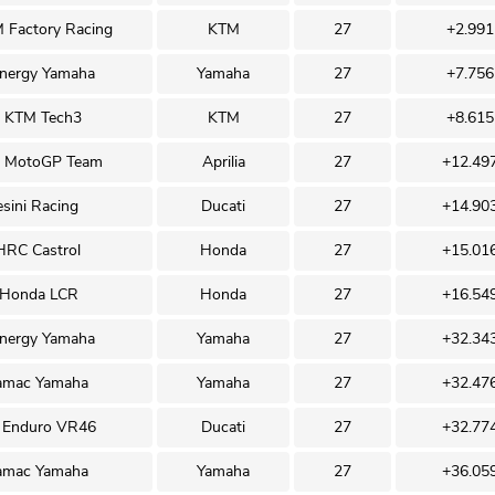
M Factory Racing
KTM
27
+2.991
nergy Yamaha
Yamaha
27
+7.756
l KTM Tech3
KTM
27
+8.615
e MotoGP Team
Aprilia
27
+12.49
sini Racing
Ducati
27
+14.90
RC Castrol
Honda
27
+15.01
 Honda LCR
Honda
27
+16.54
nergy Yamaha
Yamaha
27
+32.34
amac Yamaha
Yamaha
27
+32.47
 Enduro VR46
Ducati
27
+32.77
amac Yamaha
Yamaha
27
+36.05