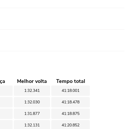
ça
Melhor volta
Tempo total
1:32.341
41:18.001
1:32.030
41:18.478
1:31.877
41:18.875
1:32.131
41:20.852