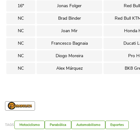
16º
Jonas Folger
Red Bul
NC
Brad Binder
Red Bull KT
NC
Joan Mir
Honda H
NC
Francesco Bagnaia
Ducati 
NC
Diogo Moreira
Pro H
NC
Alex Márquez
BK8 Gre
TAGS
Motociclismo
Parabólica
Automobilismo
Esportes