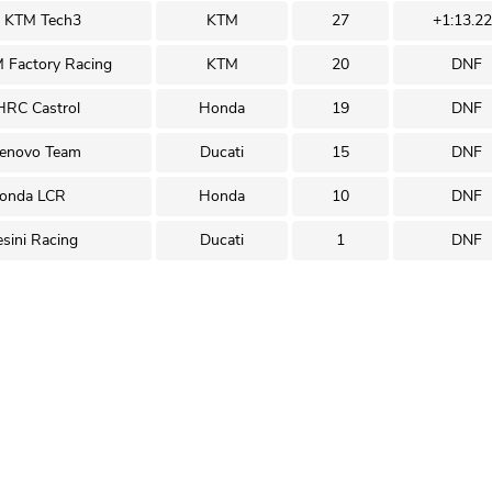
l KTM Tech3
KTM
27
+1:13.2
M Factory Racing
KTM
20
DNF
RC Castrol
Honda
19
DNF
Lenovo Team
Ducati
15
DNF
onda LCR
Honda
10
DNF
sini Racing
Ducati
1
DNF