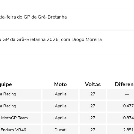
xta-feira do GP da Grã-Bretanha
t do GP da Grã-Bretanha 2026, com Diogo Moreira
quipe
Moto
Voltas
Diferen
ia Racing
Aprilia
27
—
ia Racing
Aprilia
27
+0.477
e MotoGP Team
Aprilia
27
+0.874
 Enduro VR46
Ducati
27
+2.851