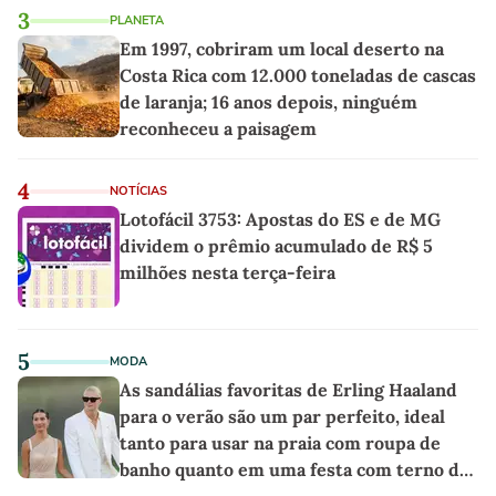
3
PLANETA
Em 1997, cobriram um local deserto na
Costa Rica com 12.000 toneladas de cascas
de laranja; 16 anos depois, ninguém
reconheceu a paisagem
4
NOTÍCIAS
Lotofácil 3753: Apostas do ES e de MG
dividem o prêmio acumulado de R$ 5
milhões nesta terça-feira
5
MODA
As sandálias favoritas de Erling Haaland
para o verão são um par perfeito, ideal
tanto para usar na praia com roupa de
banho quanto em uma festa com terno de
linho