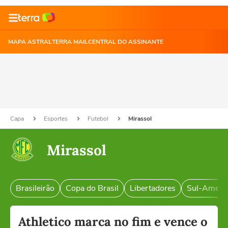
MAPA ASTRAL
TERRA MAIL
CENTRAL DO ASSINANTE
Capa
Esportes
Futebol
Mirassol
Mirassol
Brasileirão
Copa do Brasil
Libertadores
Sul-Ameri
Athletico marca no fim e vence o