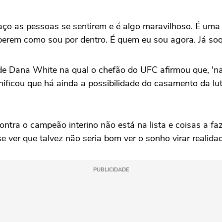
o as pessoas se sentirem e é algo maravilhoso. É uma v
aberem como sou por dentro. É quem eu sou agora. Já soq
de Dana White na qual o chefão do UFC afirmou que, 'na
gnificou que há ainda a possibilidade do casamento da 
ontra o campeão interino não está na lista e coisas a faz
se ver que talvez não seria bom ver o sonho virar realida
PUBLICIDADE