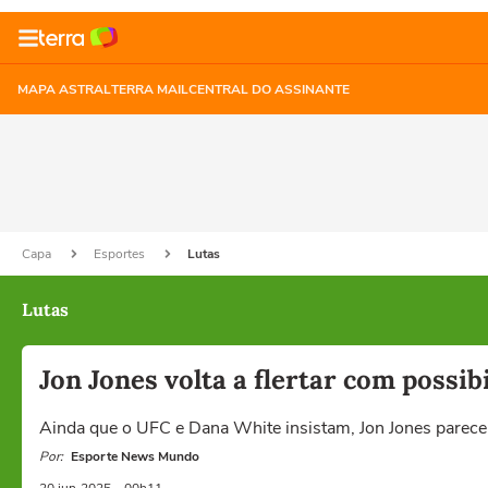
MAPA ASTRAL
TERRA MAIL
CENTRAL DO ASSINANTE
Capa
Esportes
Lutas
Lutas
Jon Jones volta a flertar com possi
Ainda que o UFC e Dana White insistam, Jon Jones parece
Por:
Esporte News Mundo