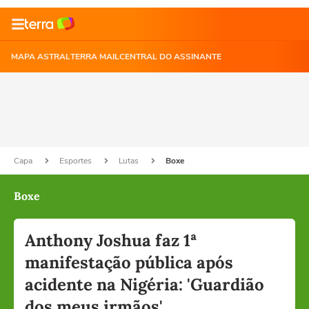
MAPA ASTRAL
TERRA MAIL
CENTRAL DO ASSINANTE
Capa
Esportes
Lutas
Boxe
Boxe
Anthony Joshua faz 1ª
manifestação pública após
acidente na Nigéria: 'Guardião
dos meus irmãos'