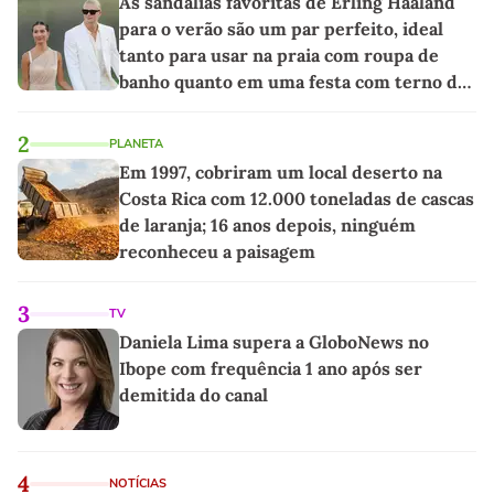
As sandálias favoritas de Erling Haaland
para o verão são um par perfeito, ideal
tanto para usar na praia com roupa de
banho quanto em uma festa com terno de
linho
2
PLANETA
Em 1997, cobriram um local deserto na
Costa Rica com 12.000 toneladas de cascas
de laranja; 16 anos depois, ninguém
reconheceu a paisagem
3
TV
Daniela Lima supera a GloboNews no
Ibope com frequência 1 ano após ser
demitida do canal
4
NOTÍCIAS