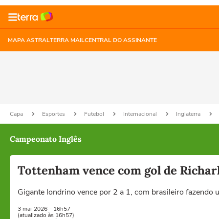
MAPA ASTRAL
TERRA MAIL
CENTRAL DO ASSINANTE
Capa
Esportes
Futebol
Internacional
Inglaterra
Campeonato Inglês
Tottenham vence com gol de Richarl
Gigante londrino vence por 2 a 1, com brasileiro fazendo 
3 mai
2026
- 16h57
(atualizado às 16h57)