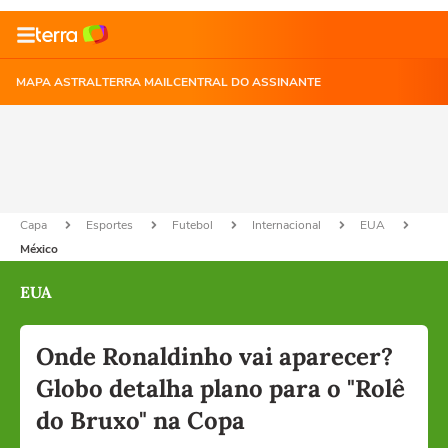
MAPA ASTRAL
TERRA MAIL
CENTRAL DO ASSINANTE
Capa
Esportes
Futebol
Internacional
EUA
México
EUA
Onde Ronaldinho vai aparecer?
Globo detalha plano para o "Rolê
do Bruxo" na Copa