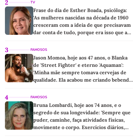
2
TV
Frase do dia de Esther Boada, psicóloga:
'As mulheres nascidas na década de 1960
cresceram com a ideia de que precisavam
dar conta de tudo, porque era isso que a
sociedade exigia'
3
FAMOSOS
Jason Momoa, hoje aos 47 anos, o Blanka
de 'Street Fighter' e eterno 'Aquaman':
'Minha mãe sempre tomava cervejas de
qualidade. Ela acabou me criando bebendo
as melhores'
4
FAMOSOS
Bruna Lombardi, hoje aos 74 anos, e o
segredo de sua longevidade: 'Sempre que
puder, caminhe, faça atividades físicas,
movimente o corpo. Exercícios diários,
mesmo pequenos, são libertadores'