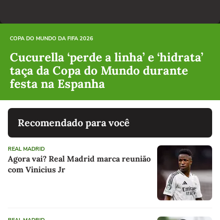
COPA DO MUNDO DA FIFA 2026
Cucurella ‘perde a linha’ e ‘hidrata’
taça da Copa do Mundo durante
festa na Espanha
Recomendado para você
REAL MADRID
Agora vai? Real Madrid marca reunião
com Vinicius Jr