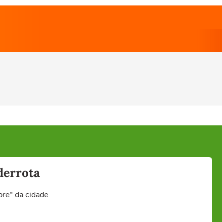
derrota
bre" da cidade