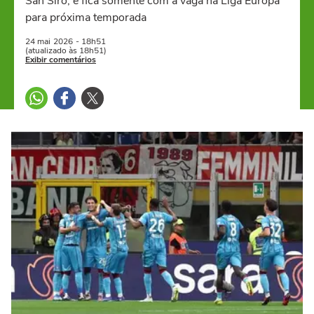
San Siro, e fica somente com a vaga na Liga Europa
para próxima temporada
24 mai
2026
- 18h51
(atualizado às 18h51)
Exibir comentários