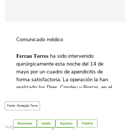
Comunicado médico
𝐅𝐞𝐫𝐫𝐚𝐧 𝐓𝐨𝐫𝐫𝐞𝐬 ha sido intervenido
quirúrgicamente esta noche del 14 de
mayo por un cuadro de apendicitis de
forma satisfactoria. La operación la han
realizado los Dres. Coroleu y Borras, en el
Hospital de Barcelona, bajo la supervisión
de los…
pic.twitter.com/3U4A6uXZlI
Fonte: Redação Terra
— FC Barcelona (@FCBarcelona_es)
May
Barcelona
Saúde
Esportes
Futebol
14, 2025
TAGS