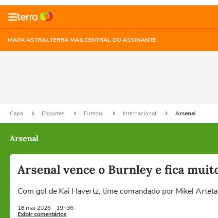
MAPA ASTRAL
TERRA MAIL
CENTRAL DO ASSINANTE
Capa
Esportes
Futebol
Internacional
Arsenal
Arsenal
Arsenal vence o Burnley e fica muit
Com gol de Kai Havertz, time comandado por Mikel Arteta 
18 mai
2026
- 19h36
Exibir comentários