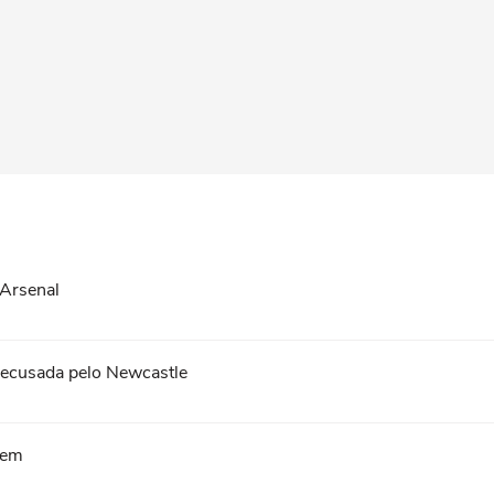
 Arsenal
recusada pelo Newcastle
agem