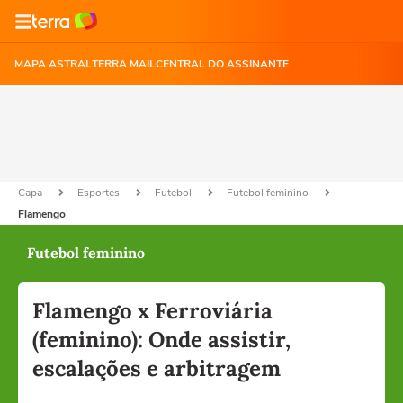
MAPA ASTRAL
TERRA MAIL
CENTRAL DO ASSINANTE
Capa
Esportes
Futebol
Futebol feminino
Flamengo
Futebol feminino
Flamengo x Ferroviária
(feminino): Onde assistir,
escalações e arbitragem