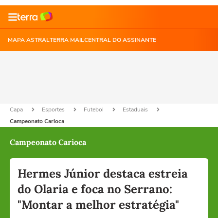
MAPA ASTRAL
TERRA MAIL
CENTRAL DO ASSINANTE
Capa
Esportes
Futebol
Estaduais
Campeonato Carioca
Campeonato Carioca
Hermes Júnior destaca estreia
do Olaria e foca no Serrano:
"Montar a melhor estratégia"