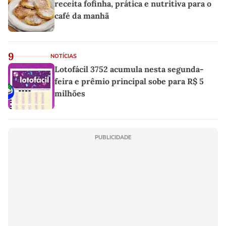
receita fofinha, prática e nutritiva para o
café da manhã
9
NOTÍCIAS
Lotofácil 3752 acumula nesta segunda-
feira e prêmio principal sobe para R$ 5
milhões
PUBLICIDADE