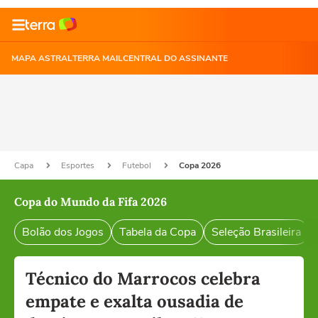
MAPA ASTRAL
TERRA MAIL
CENTRAL DO ASSINANTE
Capa
Esportes
Futebol
Copa 2026
Copa do Mundo da Fifa 2026
Bolão dos Jogos
Tabela da Copa
Seleção Brasileira
Técnico do Marrocos celebra
empate e exalta ousadia de