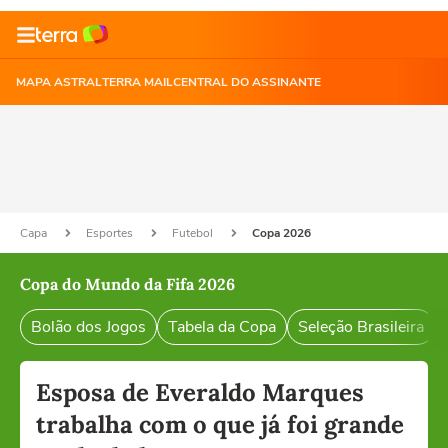
MAPA ASTRAL
TERRA MAIL
CENTRAL DO ASSINANTE
Capa
Esportes
Futebol
Copa 2026
Copa do Mundo da Fifa 2026
Bolão dos Jogos
Tabela da Copa
Seleção Brasileira
Esposa de Everaldo Marques
trabalha com o que já foi grande