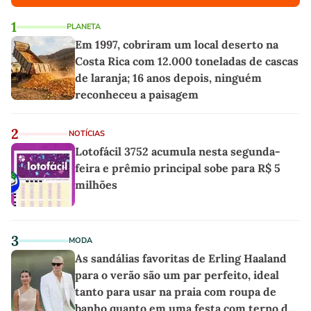
1
PLANETA
Em 1997, cobriram um local deserto na
Costa Rica com 12.000 toneladas de cascas
de laranja; 16 anos depois, ninguém
reconheceu a paisagem
2
NOTÍCIAS
Lotofácil 3752 acumula nesta segunda-
feira e prêmio principal sobe para R$ 5
milhões
3
MODA
As sandálias favoritas de Erling Haaland
para o verão são um par perfeito, ideal
tanto para usar na praia com roupa de
banho quanto em uma festa com terno de