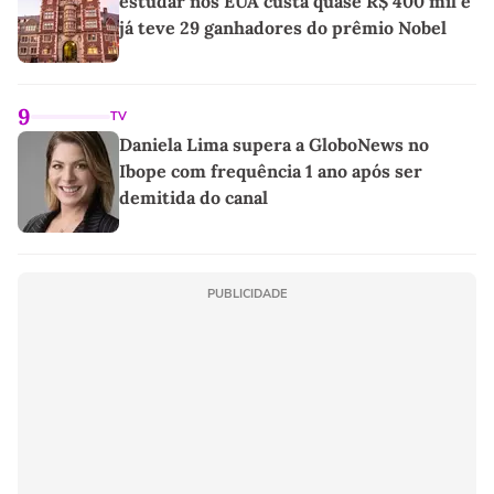
estudar nos EUA custa quase R$ 400 mil e
já teve 29 ganhadores do prêmio Nobel
9
TV
Daniela Lima supera a GloboNews no
Ibope com frequência 1 ano após ser
demitida do canal
PUBLICIDADE