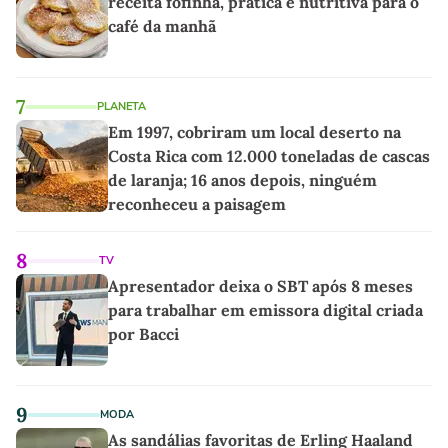
receita fofinha, prática e nutritiva para o
café da manhã
7
PLANETA
Em 1997, cobriram um local deserto na
Costa Rica com 12.000 toneladas de cascas
de laranja; 16 anos depois, ninguém
reconheceu a paisagem
8
TV
Apresentador deixa o SBT após 8 meses
para trabalhar em emissora digital criada
por Bacci
9
MODA
As sandálias favoritas de Erling Haaland