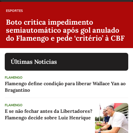
ESPORTES
Boto critica impedimento
semiautomático após gol anulado
do Flamengo e pede ‘critério’ à CBF
Últimas Notícias
FLAMENGO
Flamengo define condição para liberar Wallace Yan ao
Bragantino
FLAMENGO
E se não fechar antes da Libertadores?
Flamengo decide sobre Luiz Henrique