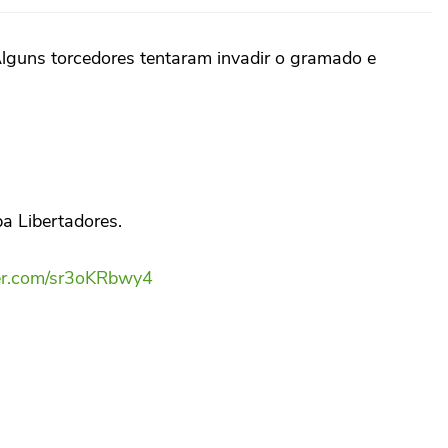
Alguns torcedores tentaram invadir o gramado e
pa Libertadores.
ter.com/sr3oKRbwy4