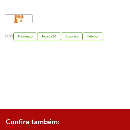
TAGS
Flamengo
Jogada10
Esportes
Futebol
Confira também: