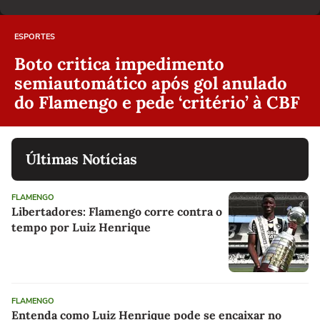
ESPORTES
Boto critica impedimento
semiautomático após gol anulado
do Flamengo e pede ‘critério’ à CBF
Últimas Notícias
FLAMENGO
Libertadores: Flamengo corre contra o
tempo por Luiz Henrique
FLAMENGO
Entenda como Luiz Henrique pode se encaixar no