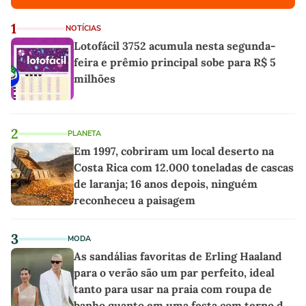
1
NOTÍCIAS
Lotofácil 3752 acumula nesta segunda-
feira e prêmio principal sobe para R$ 5
milhões
2
PLANETA
Em 1997, cobriram um local deserto na
Costa Rica com 12.000 toneladas de cascas
de laranja; 16 anos depois, ninguém
reconheceu a paisagem
3
MODA
As sandálias favoritas de Erling Haaland
para o verão são um par perfeito, ideal
tanto para usar na praia com roupa de
banho quanto em uma festa com terno de