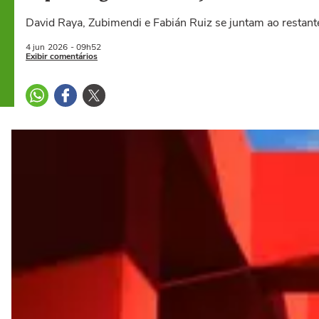
David Raya, Zubimendi e Fabián Ruiz se juntam ao restante
4 jun
2026
- 09h52
Exibir comentários