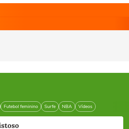
Futebol feminino
Surfe
NBA
Vídeos
istoso