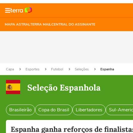
MAPA ASTRAL
TERRA MAIL
CENTRAL DO ASSINANTE
Capa
Esportes
Futebol
Seleções
Espanha
Seleção Espanhola
Brasileirão
Copa do Brasil
Libertadores
Sul-Ameri
Espanha ganha reforços de finalist