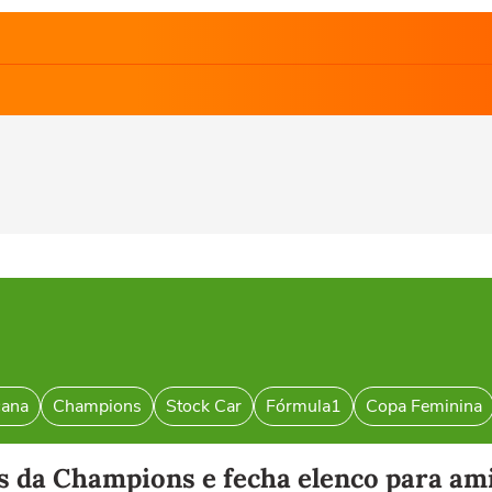
cana
Champions
Stock Car
Fórmula1
Copa Feminina
as da Champions e fecha elenco para am